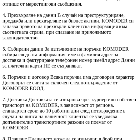
отпише от маркетингови съобщения.
4. Прехвърляне на данни В случай на преструктуриране,
продажба или прехвърляне на бизнес активи, KOMODER си
запазва правото да прехвърли клиентска информация към
съответната страна, при спазване на приложимото
законодателство.
5. Събирани данни За изпълнение на поръчки KOMODER
събира следната информация: име и фамилия адрес за
доставка и фактуриране телефонен номер имейл адрес Данни
за платежни карти НЕ се съхраняват.
6. Поръчки и договор Всяка поръчка има договорен характер.
Договорът се счита за сключен след потвърждение от
KOMODER ЕООД.
7. Доставка Доставката се извършва чрез куриер или собствен
транспорт на KOMODER, в зависимост от региона.
стандартен срок: до 10 работни дни след потвърждение в
случай на липса на наличност клиентът се уведомява
допълнително транспортните разходи се поемат от
KOMODER
8. Плащане Плащането може да се извърши: в брой при