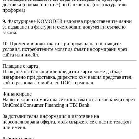
доставка (наложен платеж) по банков път (по фактура или
проформа)
9. Фактуриране KOMODER използва предоставените данни
за издаване на фактури и счетоводни документи съгласно
закона.
10. Промени в политиката При промяна на настоящите
условия, потребителите могат да бъдат информирани чрез
сайта или имейл.
Плащане с карта
Плащането с банкови или кредитни карти може да бъде
извършено при доставка, директно към нашия представител,
който разполага с мобилен ПОС терминал.
Финансиране
Нашите клиенти могат да се възползват от стоков кредит чрез
UniCredit Consumer Financing и TBI Bank.
За допълнителна информация и изготвяне на
персонализирана оферта, моля свържете се с нас по телефон
или имейл.
Работно време