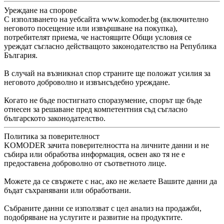
Уреждане на спорове
С използването на уебсайта www.komoder.bg (включително
неговото посещение или извършване на покупка),
потребителят приема, че настоящите Общи условия се
уреждат съгласно действащото законодателство на Република
България.
В случай на възникнал спор страните ще положат усилия за
неговото доброволно и извънсъдебно уреждане.
Когато не бъде постигнато споразумение, спорът ще бъде
отнесен за решаване пред компетентния съд съгласно
българското законодателство.
Политика за поверителност
KOMODER зачита поверителността на личните данни и не
събира или обработва информация, освен ако тя не е
предоставена доброволно от съответното лице.
Можете да се свържете с нас, ако не желаете Вашите данни да
бъдат съхранявани или обработвани.
Събраните данни се използват с цел анализ на продажби,
подобряване на услугите и развитие на продуктите.