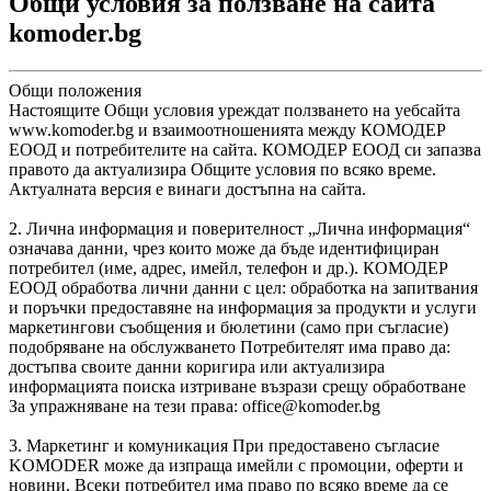
Общи условия за ползване на сайта
komoder.bg
Общи положения
Настоящите Общи условия уреждат ползването на уебсайта
www.komoder.bg и взаимоотношенията между КОМОДЕР
ЕООД и потребителите на сайта. КОМОДЕР ЕООД си запазва
правото да актуализира Общите условия по всяко време.
Актуалната версия е винаги достъпна на сайта.
2. Лична информация и поверителност „Лична информация“
означава данни, чрез които може да бъде идентифициран
потребител (име, адрес, имейл, телефон и др.). КОМОДЕР
ЕООД обработва лични данни с цел: обработка на запитвания
и поръчки предоставяне на информация за продукти и услуги
маркетингови съобщения и бюлетини (само при съгласие)
подобряване на обслужването Потребителят има право да:
достъпва своите данни коригира или актуализира
информацията поиска изтриване възрази срещу обработване
За упражняване на тези права: office@komoder.bg
3. Маркетинг и комуникация При предоставено съгласие
KOMODER може да изпраща имейли с промоции, оферти и
новини. Всеки потребител има право по всяко време да се