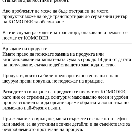
стъпки за диагностика и ремонт.
Ако проблемът не може да бъде отстранен на място,
продуктът може да бъде транспортиран до сервизния център
на KOMODER за обслужване.
В тези случаи разходите за транспорт, опаковане и ремонт се
поемат от KOMODER.
Връщане на продукти
Имате право да поискате замяна на продукта или
възстановяване на заплатената сума в срок до 14 дни от датата
на получаване, съгласно действащото законодателство.
Продукти, които са били предварително тествани в наш
шоурум преди покупка, не подлежат на връщане.
Разходите за връщане на продукта се поемат от KOMODER,
като ние се стремим да осигурим максимално лесен и удобен
процес за клиента и да организираме обратната логистика по
възможно най-бързия начин.
При желание за връщане, моля свържете се с нас по телефон
или имейл, за да уточним всички детайли и да съдействаме за
безпроблемното протичане на процеса.